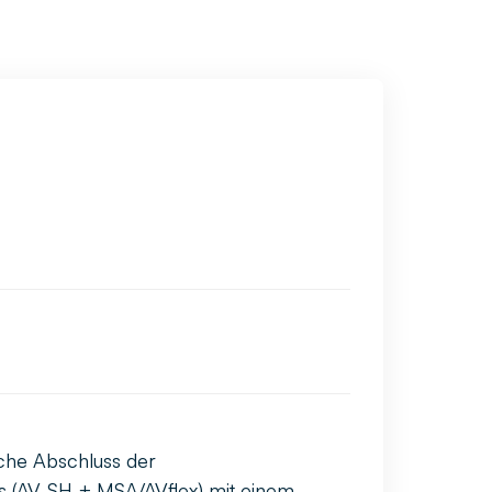
iche Abschluss der
ss (AV-SH + MSA/AVflex) mit einem