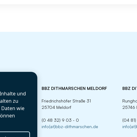
BBZ DITHMARSCHEN MELDORF
BBZ D
Inhalte und
alten zu
Friedrichshöfer Straße 31
Rungho
25704 Meldorf
25746 
r Daten wie
können
(0 48 32) 9 03 - 0
(04 81)
info(at)bbz-dithmarschen.de
info(at