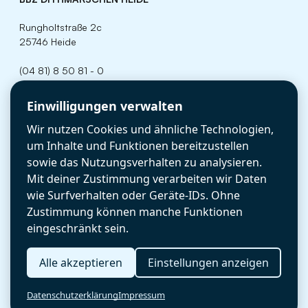
Rungholtstraße 2c
25746 Heide
(04 81) 8 50 81 - 0
info(at)bbz-dithmarschen.de
Cookie-Einstellungen
Einwilligungen verwalten
Öffnungszeiten
Schulsekretariat
Wir nutzen Cookies und ähnliche Technologien,
Montag - Donnerstag 07:00 - 15:00 Uhr
Freitag 07:00 - 13:00 Uhr
um Inhalte und Funktionen bereitzustellen
RECHTLICHES
sowie das Nutzungsverhalten zu analysieren.
Mit deiner Zustimmung verarbeiten wir Daten
Datenschutz
wie Surfverhalten oder Geräte-IDs. Ohne
Zustimmung können manche Funktionen
Impressum
eingeschränkt sein.
Erklärung zur Barrierefreiheit
Alle akzeptieren
Einstellungen anzeigen
Cookie-Enstellungen
Datenschutzerklärung
Impressum