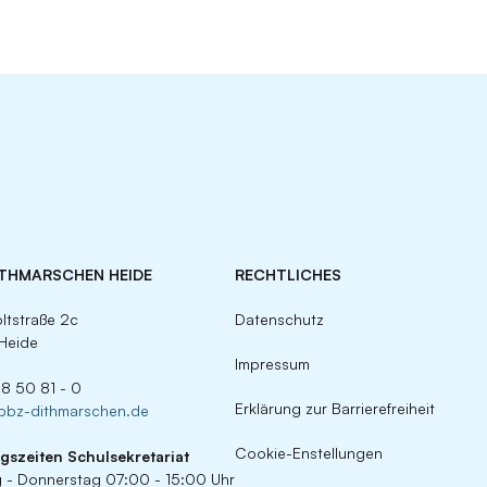
ITHMARSCHEN HEIDE
RECHTLICHES
ltstraße 2c
Datenschutz
Heide
Impressum
 8 50 81 - 0
Erklärung zur Barrierefreiheit
)bbz-dithmarschen.de
Cookie-Enstellungen
gszeiten
Schulsekretariat
 - Donnerstag 07:00 - 15:00 Uhr