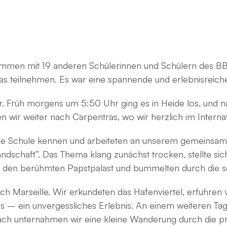
sammen mit 19 anderen Schülerinnen und Schülern des B
as teilnehmen. Es war eine spannende und erlebnisreic
r. Früh morgens um 5:50 Uhr ging es in Heide los, und 
en wir weiter nach Carpentras, wo wir herzlich im Inter
che Schule kennen und arbeiteten an unserem gemeinsam
dschaft“. Das Thema klang zunächst trocken, stellte sich
n den berühmten Papstpalast und bummelten durch die s
ch Marseille. Wir erkundeten das Hafenviertel, erfuhren 
 – ein unvergessliches Erlebnis. An einem weiteren Tag
h unternahmen wir eine kleine Wanderung durch die pro