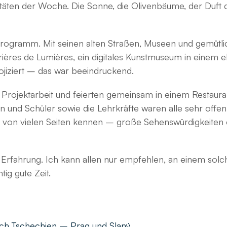
itäten der Woche. Die Sonne, die Olivenbäume, der Duft 
ogramm. Mit seinen alten Straßen, Museen und gemütlic
rières de Lumières, ein digitales Kunstmuseum in einem 
iziert – das war beeindruckend.
ojektarbeit und feierten gemeinsam in einem Restauran
und Schüler sowie die Lehrkräfte waren alle sehr offen 
ch von vielen Seiten kennen – große Sehenswürdigkeiten
e Erfahrung. Ich kann allen nur empfehlen, an einem so
ig gute Zeit.
ach Tschechien – Prag und Slaný