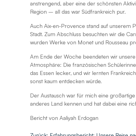
anstrengend, aber eine der schönsten Aktiv
Region – all das war Südfrankreich pur.
Auch Aix-en-Provence stand auf unserem Pr
Stadt. Zum Abschluss besuchten wir die Car
wurden Werke von Monet und Rousseau proj
Am Ende der Woche beendeten wir unsere Pr
Atmosphäre: Die französischen Schülerinnen 
das Essen lecker, und wir lernten Frankrei
sonst kaum entdecken würde.
Der Austausch war für mich eine großartig
anderes Land kennen und hat dabei eine richt
Bericht von Aaliyah Erdogan
Beitragsnavigation
Zurück:
Erfahrungsbericht: Unsere Reise n