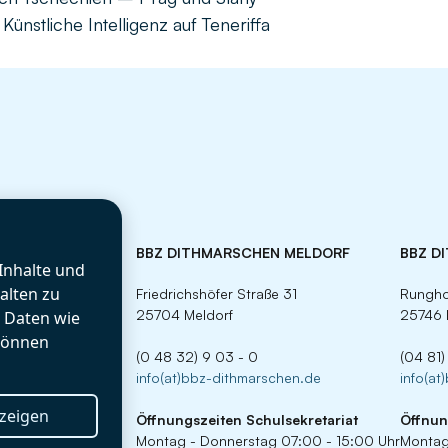
nstliche Intelligenz auf Teneriffa
BBZ DITHMARSCHEN MELDORF
BBZ D
Inhalte und
alten zu
Friedrichshöfer Straße 31
Rungho
25704 Meldorf
25746 
r Daten wie
können
(0 48 32) 9 03 - 0
(04 81)
info(at)bbz-dithmarschen.de
info(at
nzeigen
Öffnungszeiten
Schulsekretariat
Öffnun
Montag - Donnerstag 07:00 - 15:00 Uhr
Montag