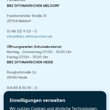
BBZ DITHMARSCHEN MELDORF
Friedrichshöfer Straße 31
25704 Meldorf
(0 48 32) 9 03 - 0
info(at)bbz-dithmarschen.de
Öffnungszeiten
Schulsekretariat
Montag - Donnerstag 07:00 - 15:00 Uhr
Freitag 07:00 - 13:00 Uhr
BBZ DITHMARSCHEN HEIDE
Rungholtstraße 2c
25746 Heide
(04 81) 8 50 81 - 0
info(at)bbz-dithmarschen.de
Cookie-Einstellungen
Einwilligungen verwalten
Öffnungszeiten
Schulsekretariat
Wir nutzen Cookies und ähnliche Technologien,
Montag - Donnerstag 07:00 - 15:00 Uhr