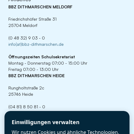
BBZ DITHMARSCHEN MELDORF
Friedrichshöfer Straße 31
25704 Meldorf
(0 48 32) 9 03 - 0
info(at)bbz-dithmarschen.de
Öffnungszeiten
Schulsekretariat
Montag - Donnerstag 07:00 - 15:00 Uhr
Freitag 07:00 - 13:00 Uhr
BBZ DITHMARSCHEN HEIDE
Rungholtstraße 2c
25746 Heide
(04 81) 8 50 81 - 0
info(at)bbz-dithmarschen.de
Cookie-Einstellungen
Einwilligungen verwalten
Öffnungszeiten
Schulsekretariat
Wir nutzen Cookies und ähnliche Technologien,
Montag - Donnerstag 07:00 - 15:00 Uhr