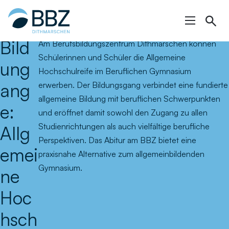
Hauptinhalt
springen
Bild
Am Berufsbildungszentrum Dithmarschen können
Schülerinnen und Schüler die Allgemeine
ung
Hochschulreife im Beruflichen Gymnasium
ang
erwerben. Der Bildungsgang verbindet eine fundierte
allgemeine Bildung mit beruflichen Schwerpunkten
e:
und eröffnet damit sowohl den Zugang zu allen
Studienrichtungen als auch vielfältige berufliche
Allg
Perspektiven. Das Abitur am BBZ bietet eine
emei
praxisnahe Alternative zum allgemeinbildenden
Gymnasium.
ne
Hoc
hsch