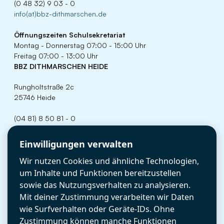
(0 48 32) 9 03 - 0
info(at)bbz-dithmarschen.de
Öffnungszeiten
Schulsekretariat
Montag - Donnerstag 07:00 - 15:00 Uhr
Freitag 07:00 - 13:00 Uhr
BBZ DITHMARSCHEN HEIDE
Rungholtstraße 2c
25746 Heide
(04 81) 8 50 81 - 0
info(at)bbz-dithmarschen.de
Cookie-Einstellungen
Einwilligungen verwalten
Öffnungszeiten
Schulsekretariat
Wir nutzen Cookies und ähnliche Technologien,
Montag - Donnerstag 07:00 - 15:00 Uhr
Freitag 07:00 - 13:00 Uhr
um Inhalte und Funktionen bereitzustellen
RECHTLICHES
sowie das Nutzungsverhalten zu analysieren.
Mit deiner Zustimmung verarbeiten wir Daten
Datenschutz
wie Surfverhalten oder Geräte-IDs. Ohne
Zustimmung können manche Funktionen
Impressum