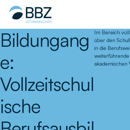
Hauptinhalt
springen
Bildungang
Im Bereich voll
über den Schul
in die Berufswe
e:
weiterführende 
akademischen 
Vollzeitschul
ische
Berufsausbil