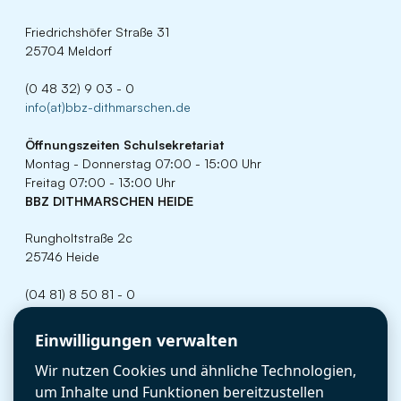
Friedrichshöfer Straße 31
25704 Meldorf
(0 48 32) 9 03 - 0
info(at)bbz-dithmarschen.de
Öffnungszeiten
Schulsekretariat
Montag - Donnerstag 07:00 - 15:00 Uhr
Freitag 07:00 - 13:00 Uhr
BBZ DITHMARSCHEN HEIDE
Rungholtstraße 2c
25746 Heide
(04 81) 8 50 81 - 0
info(at)bbz-dithmarschen.de
Cookie-Einstellungen
Einwilligungen verwalten
Öffnungszeiten
Schulsekretariat
Wir nutzen Cookies und ähnliche Technologien,
Montag - Donnerstag 07:00 - 15:00 Uhr
Freitag 07:00 - 13:00 Uhr
um Inhalte und Funktionen bereitzustellen