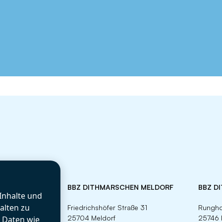
BBZ DITHMARSCHEN MELDORF
BBZ D
Inhalte und
alten zu
Friedrichshöfer Straße 31
Rungho
25704 Meldorf
25746 
r Daten wie