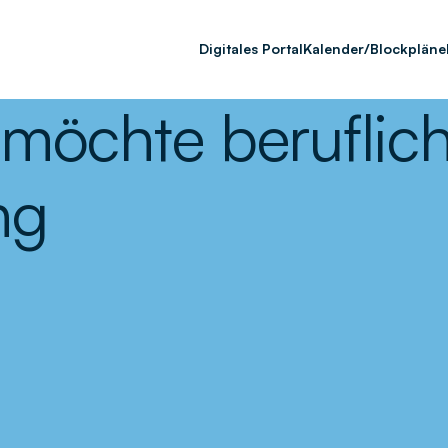
Digitales Portal
Kalender/Blockpläne
 möchte beruflic
ng